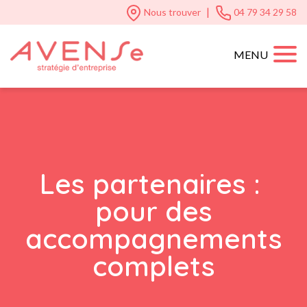
|
Nous trouver
04 79 34 29 58
MENU
Les partenaires :
pour des
accompagnements
complets